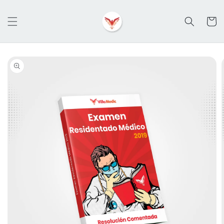
Ir
directamente
al contenido
Carrit
Ir
directamente
a la
información
del producto