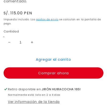
comentado.
Precio
S/. 115.00 PEN
habitual
Impuesto incluido. Los
gastos de envío
se calculan en la pantalla de
pago.
Cantidad
Reducir
Aumentar
cantidad
cantidad
para
para
Agregar al carrito
Residentado
Residentado
Médico
Médico
2019
2019
Comprar ahora
(COMENTADO)
(COMENTADO)
Retiro disponible en
JIRÓN HUIRACOCHA 1651
Normalmente está listo en 2 a 4 días
Ver información de la tienda