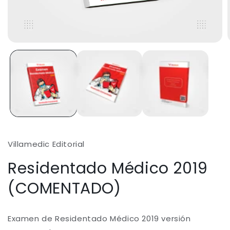
Abrir
A
elemento
multimedia
1
en
una
ventana
modal
Villamedic Editorial
Residentado Médico 2019
(COMENTADO)
Examen de Residentado Médico 2019 versión